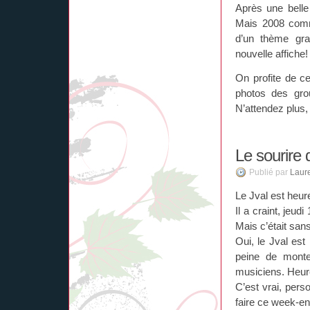
Après une belle 
Mais 2008 comm
d’un thème gra
nouvelle affiche!
On profite de 
photos des gro
N’attendez plus,
Le sourire 
Publié par
Laur
Le Jval est heur
Il a craint, jeud
Mais c’était san
Oui, le Jval est 
peine de monte
musiciens. Heure
C’est vrai, pers
faire ce week-end