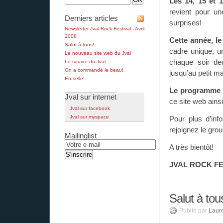
Les 14, 15 et 
revient pour un
Derniers articles
surprises!
Newsletter Jval Rock Festival - Avril
2008
Cette année, le
Salut à tous!
cadre unique, u
Le nouveau site web du Jval
chaque soir de
Le sourire du Jval
On a commandé le beau!
jusqu’au petit m
En selle!
Le programme e
Jval sur internet
ce site web ainsi
Jval sur facebook
Jval sur myspace
Pour plus d’info
rejoignez le gro
Mailinglist
A très bientôt!
JVAL ROCK FE
Salut à tou
Publié par
Laur